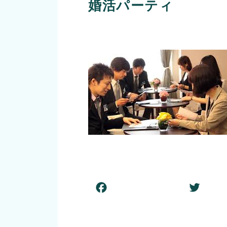
婚活パーティ
F
T
a
w
c
itt