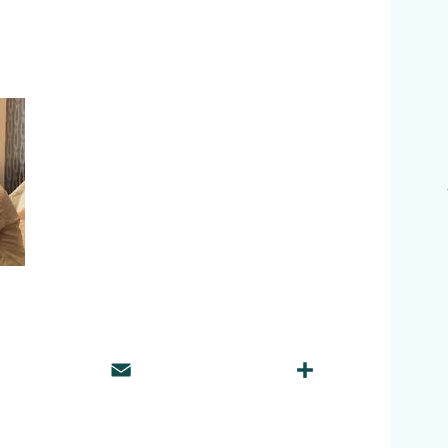
E
共
m
有
ai