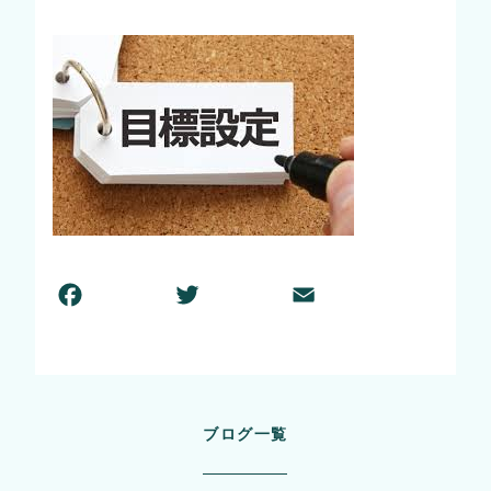
F
T
E
共
a
w
m
有
c
itt
ai
e
er
l
b
ブログ一覧
o