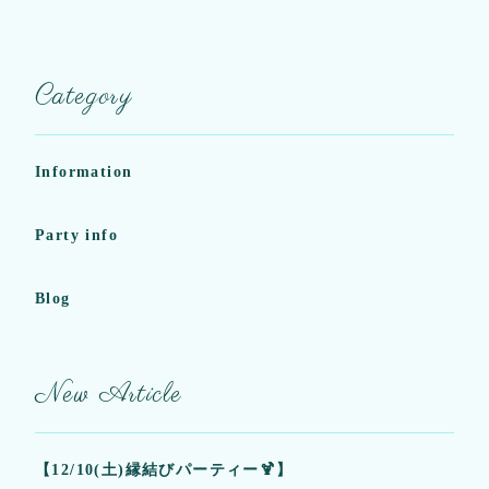
o
k
Category
Information
Party info
Blog
New Article
【12/10(土)縁結びパーティー🍹】