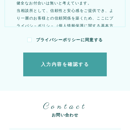
健全なお付合いは無いと考えています。
当相談所として、信頼性と安心感をご提供でき、よ
り一層のお客様との信頼関係を築くため、ここにプ
ライバシ－ポリシ－（個人情報保護に関する基本方
針）を公開いたします。 当相談所は、以下の事を
プライバシーポリシーに同意する
念頭に置き、個人情報に関する法令を遵守し、個人
情報の適正な取扱を実現します。
第1条
（目的）
この個人情報保護方針は、「個人情報保護法」
の制定を踏まえ、当相談所における個人情報の
Contact
取扱いに関し個人の人格尊重の理念の下に、個
人情報を適正に取扱い、もって個人情報ひいて
お問い合わせ
は個人の権利利益を保護することを目的としま
す。