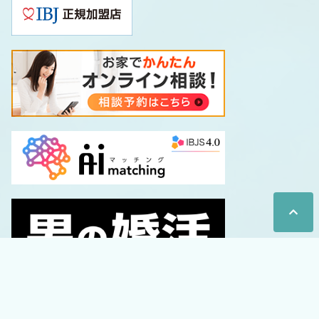
する業者等とします。
第4条
（利用目的の特定）
個人情報を取扱うに当たっては、お客様がその
取扱いについての応諾を判断できる程度にその
利用目的を特定し、あらかじめ本人の同意を得
ない限り、その範囲を超えて取扱うことはでき
ないものとします。
第5条
（適正な取得）
個人情報の取得に当たっては、適法かつ公正な
手段で行うものとします。